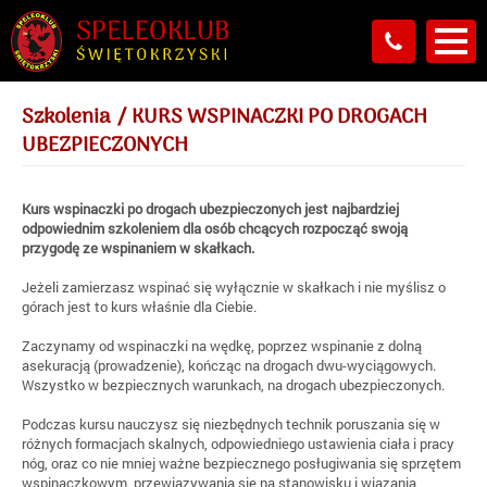
Szkolenia
/
KURS WSPINACZKI PO DROGACH
UBEZPIECZONYCH
Kurs wspinaczki po drogach ubezpieczonych jest najbardziej
odpowiednim szkoleniem dla osób chcących rozpocząć swoją
przygodę ze wspinaniem w skałkach.
Jeżeli zamierzasz wspinać się wyłącznie w skałkach i nie myślisz o
górach jest to kurs właśnie dla Ciebie.
Zaczynamy od wspinaczki na wędkę, poprzez wspinanie z dolną
asekuracją (prowadzenie), kończąc na drogach dwu-wyciągowych.
Wszystko w bezpiecznych warunkach, na drogach ubezpieczonych.
Podczas kursu nauczysz się niezbędnych technik poruszania się w
różnych formacjach skalnych, odpowiedniego ustawienia ciała i pracy
nóg, oraz co nie mniej ważne bezpiecznego posługiwania się sprzętem
wspinaczkowym, przewiązywania się na stanowisku i wiązania