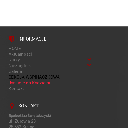
INFORMACJE
HOME
Aktualności
Kursy
Niezbędnik
Galeria
SEKCJA WSPINACZKOWA
Jaskinie na Kadzielni
Kontakt
KONTAKT
Speleoklub Świętokrzyski
ul. Żurawia 23
25-653 Kielce