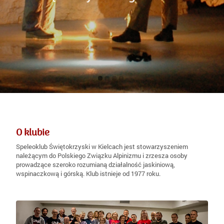
31 października.
Każdy znajdzie coś dla siebie..... :)
CHELOSIOWA
Zobacz
Zobacz
JAMA
Zobacz
O klubie
Speleoklub Świętokrzyski w Kielcach jest stowarzyszeniem
należącym do Polskiego Związku Alpinizmu i zrzesza osoby
prowadzące szeroko rozumianą działalność jaskiniową,
wspinaczkową i górską. Klub istnieje od 1977 roku.