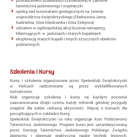
prowadzeniem działalności szkoleniowej w zakresie
taternictwa jaskiniowego i wspinaczki
opieką nad rezerwatami geologicznymi na terenie
województwa świętokrzyskiego (Chelosiowa Jama,
Kadzielnia, Góra Miedzianka i Góra Zelejowa)
udziałem w ogólnopolskiej akcji liczenia nietoperzy,
hibernujących w jaskiniach i starych kopalniach
eksploracją starych kopalń i innych sztucznych obiektów
podziemnych
Szkolenia i Kursy
Kursy i szkolenia organizowane przez Speleoklub Świętokrzyski
w Kielcach nadzorowane są przez wykfalifikowanych
instruktorów.
Klub organizuje szkolenia i kursy na każdym poziomie
zaawansowania dzięki czemu każdy miłośnik górskiej przygody
znajdzie dla siebie ciekawą aktywność. Więcej o Kursach dla
początkujących w zakładce Kursy.
Speleoklub Świętokrzyski co roku organizuje kurs Podstawowy
Taternictwa Jaskiniowego. Program kursu jest ustandaryzowany
przez Komisję Taternictwa Jaskiniowego Polskiego Związku
Alpinizmu i obejmuje praktyczną naukę technik linowych,